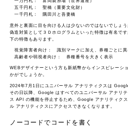
一万円札： 富岡製糸場（世界遺産）
五千円札： 聖橋（重要文化財）
一千円札： 隅田川と吾妻橋
意外と裏面に目を向ける人は少ないのではないでしょう
偽造対策として３Ｄホログラムといった特徴は有名です
下の特徴もあります。
視覚障害者向け： 識別マークに加え、券種ごとに異
高齢者や弱視者向け： 券種番号を大きく表示
WEBデザイナーという方も新紙幣からインスピレーシ
かがでしょうか。
2024年7月1日にユニバーサル アナリティクスは Goo
その日以降、Google はすべてのユニバーサル アナ
ス API の機能を停止するため、Google アナリティ
ル アナリティクスにアクセスできなくなります。
ノーコードでコードを書く